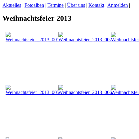
Aktuelles
|
Fotoalben
|
Termine
|
Über uns
|
Kontakt
|
Anmelden
|
Weihnachtsfeier 2013