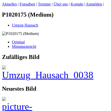
Aktuelles
|
Fotoalben
|
Termine
|
Über uns
|
Kontakt
|
Anmelden
|
P1020175 (Medium)
Umzug Hausach
Original
Miniaturansicht
Zufälliges Bild
Neuestes Bild