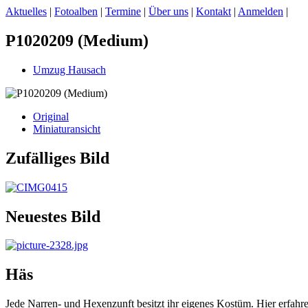
Aktuelles
|
Fotoalben
|
Termine
|
Über uns
|
Kontakt
|
Anmelden
|
P1020209 (Medium)
Umzug Hausach
Original
Miniaturansicht
Zufälliges Bild
Neuestes Bild
Häs
Jede Narren- und Hexenzunft besitzt ihr eigenes Kostüm. Hier erfah