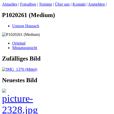
Aktuelles
|
Fotoalben
|
Termine
|
Über uns
|
Kontakt
|
Anmelden
|
P1020261 (Medium)
Umzug Hausach
Original
Miniaturansicht
Zufälliges Bild
Neuestes Bild