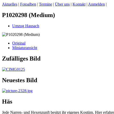
Aktuelles
|
Fotoalben
|
Termine
|
Über uns
|
Kontakt
|
Anmelden
|
P1020298 (Medium)
Umzug Hausach
Original
Miniaturansicht
Zufälliges Bild
Neuestes Bild
Häs
Jede Narren- und Hexenzunft besitzt ihr eigenes Kostüm. Hier erfah