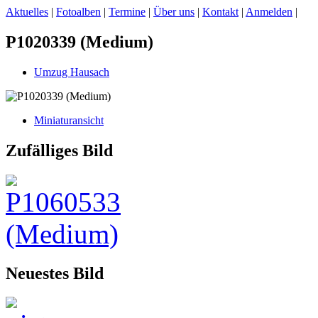
Aktuelles
|
Fotoalben
|
Termine
|
Über uns
|
Kontakt
|
Anmelden
|
P1020339 (Medium)
Umzug Hausach
Miniaturansicht
Zufälliges Bild
Neuestes Bild