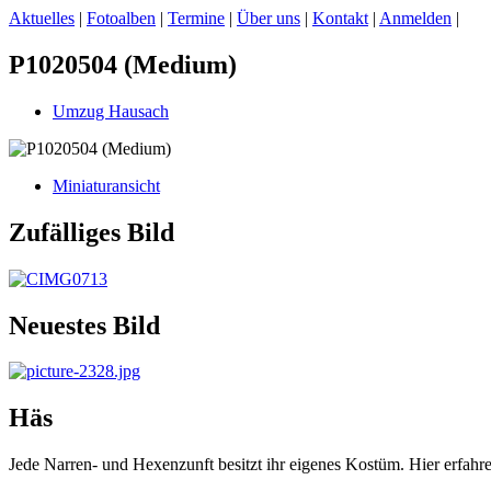
Aktuelles
|
Fotoalben
|
Termine
|
Über uns
|
Kontakt
|
Anmelden
|
P1020504 (Medium)
Umzug Hausach
Miniaturansicht
Zufälliges Bild
Neuestes Bild
Häs
Jede Narren- und Hexenzunft besitzt ihr eigenes Kostüm. Hier erfah