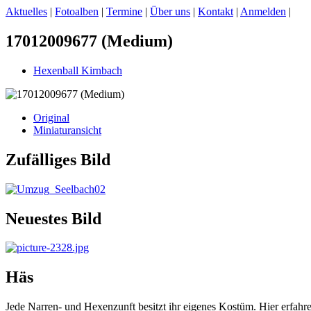
Aktuelles
|
Fotoalben
|
Termine
|
Über uns
|
Kontakt
|
Anmelden
|
17012009677 (Medium)
Hexenball Kirnbach
Original
Miniaturansicht
Zufälliges Bild
Neuestes Bild
Häs
Jede Narren- und Hexenzunft besitzt ihr eigenes Kostüm. Hier erfah