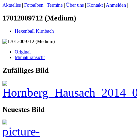
Aktuelles
|
Fotoalben
|
Termine
|
Über uns
|
Kontakt
|
Anmelden
|
17012009712 (Medium)
Hexenball Kirnbach
Original
Miniaturansicht
Zufälliges Bild
Neuestes Bild