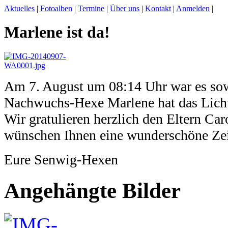
Aktuelles
|
Fotoalben
|
Termine
|
Über uns
|
Kontakt
|
Anmelden
|
Marlene ist da!
Am 7. August um 08:14 Uhr war es sowe
Nachwuchs-Hexe Marlene hat das Licht 
Wir gratulieren herzlich den Eltern Ca
wünschen Ihnen eine wunderschöne Zeit
Eure Senwig-Hexen
Angehängte Bilder